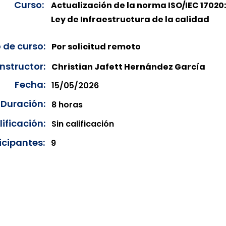
Curso:
Actualización de la norma ISO/IEC 17020
Ley de Infraestructura de la calidad
 de curso:
Por solicitud remoto
Instructor:
Christian Jafett Hernández García
Fecha:
15/05/2026
Duración:
8 horas
ificación:
Sin calificación
icipantes:
9
onibles para su consulta a partir de cinco días después de 
ncias correspondientes del año en curso. Si requiere consul
amos amablemente que realice la solicitud a través de nuestr
resando su solicitud desde el apartado "Contacto > Comuníc