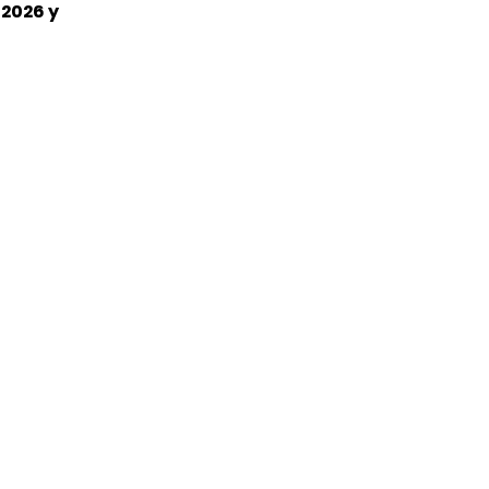
:2026 y
su emisión. Únicamente se
tar una constancia de años
o correo electrónico
ate" de nuestra página web