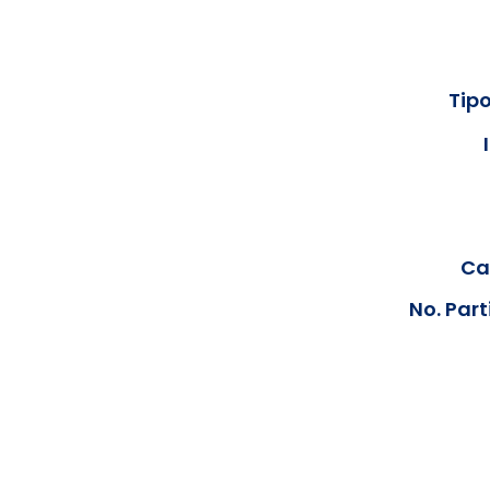
Tipo
Cal
No. Part
Los documentos estarán disp
podrán visualizar las consta
anteriores, le solicit
info@hegacalidad.com
o ing