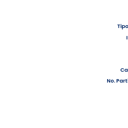
Tipo
Cal
No. Part
Los documentos estarán disp
podrán visualizar las consta
anteriores, le solicit
info@hegacalidad.com
o ing