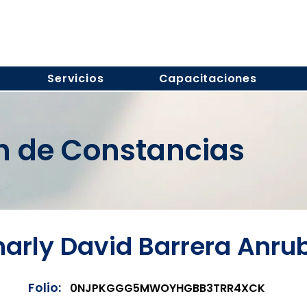
Servicios
Capacitaciones
ón de Constancias
arly David Barrera Anru
Folio:
0NJPKGGG5MWOYHGBB3TRR4XCK