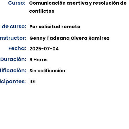
Curso:
Comunicación asertiva y resolución de
conflictos
 de curso:
Por solicitud remoto
Instructor:
Genny Tadeana Olvera Ramírez
Fecha:
2025-07-04
Duración:
6 Horas
ificación:
Sin calificación
icipantes:
101
onibles para su consulta a partir de cinco días después de 
ncias correspondientes del año en curso. Si requiere consul
amos amablemente que realice la solicitud a través de nuestr
resando su solicitud desde el apartado "Contacto > Comuníc