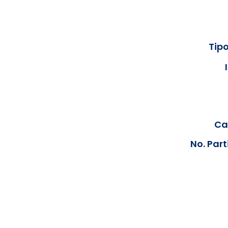
Tipo
Cal
No. Part
Los documentos estarán disp
podrán visualizar las consta
anteriores, le solicit
info@hegacalidad.com
o ing