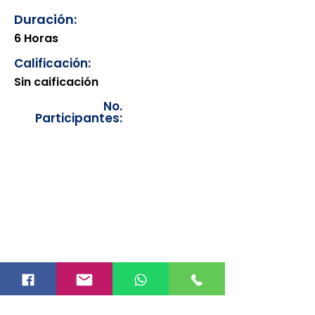
Duración:
6 Horas
Calificación:
Sin caificación
No.
Participantes:
Los documentos estarán
disponibles para su consulta a
partir de cinco días después de su
emisión. Únicamente se podrán
visualizar las constancias
correspondientes del año en
curso. Si requiere consultar una
constancia de años anteriores, le
solicitamos amablemente que