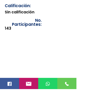
Calificación:
Sin calificación
No.
Participantes:
143
Los documentos estarán
disponibles para su consulta a
partir de cinco días después de su
emisión. Únicamente se podrán
visualizar las constancias
correspondientes del año en
curso. Si requiere consultar una
constancia de años anteriores, le
solicitamos amablemente que
realice la solicitud a través de
nuestro correo electrónico
info@hegacalidad.com
o