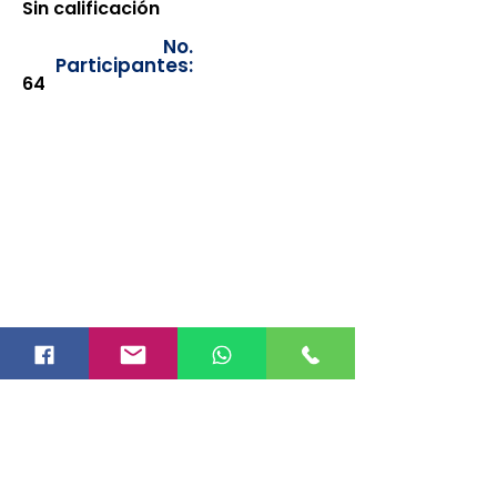
Sin calificación
No.
Participantes:
64
Los documentos estarán
disponibles para su consulta a
partir de cinco días después de su
emisión. Únicamente se podrán
visualizar las constancias
correspondientes del año en
curso. Si requiere consultar una
constancia de años anteriores, le
solicitamos amablemente que
realice la solicitud a través de
nuestro correo electrónico
info@hegacalidad.com
o
ingresando su solicitud desde el
apartado "Contacto >