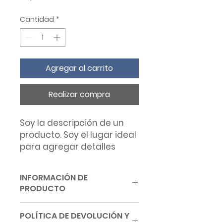
Cantidad
*
Agregar al carrito
Realizar compra
Soy la descripción de un 
producto. Soy el lugar ideal 
para agregar detalles 
sobre tu producto, así 
como tamaño, materiales, 
INFORMACIÓN DE
instrucciones de cuidado y 
PRODUCTO
de limpieza.
Soy la descripción de un
POLÍTICA DE DEVOLUCIÓN Y
producto. Soy el lugar ideal para