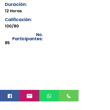
Duración:
12 Horas
Calificación:
100/80
No.
Participantes:
85
Los documentos estarán
disponibles para su consulta a
partir de cinco días después de su
emisión. Únicamente se podrán
visualizar las constancias
correspondientes del año en
curso. Si requiere consultar una
constancia de años anteriores, le
solicitamos amablemente que