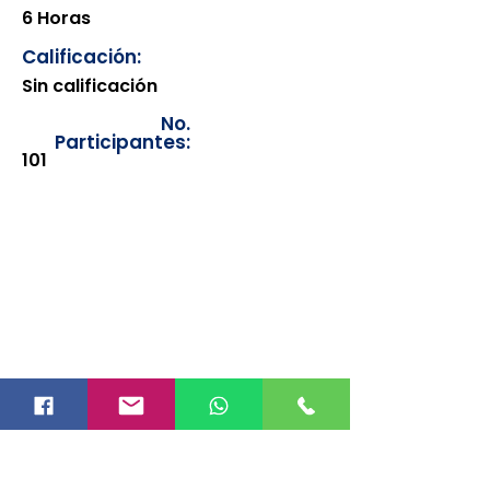
6 Horas
Calificación:
Sin calificación
No.
Participantes:
101
Los documentos estarán
disponibles para su consulta a
partir de cinco días después de su
emisión. Únicamente se podrán
visualizar las constancias
correspondientes del año en
curso. Si requiere consultar una
constancia de años anteriores, le
solicitamos amablemente que
realice la solicitud a través de