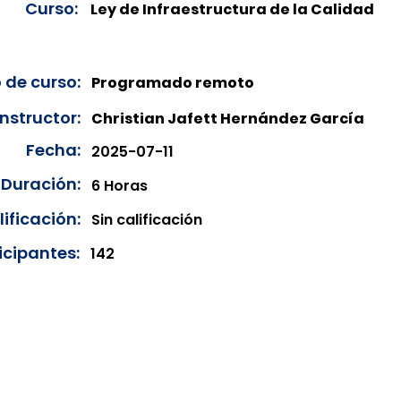
Curso:
Ley de Infraestructura de la Calidad
 de curso:
Programado remoto
Instructor:
Christian Jafett Hernández García
Fecha:
2025-07-11
Duración:
6 Horas
ificación:
Sin calificación
icipantes:
142
onibles para su consulta a partir de cinco días después de 
ncias correspondientes del año en curso. Si requiere consul
amos amablemente que realice la solicitud a través de nuestr
resando su solicitud desde el apartado "Contacto > Comuníc