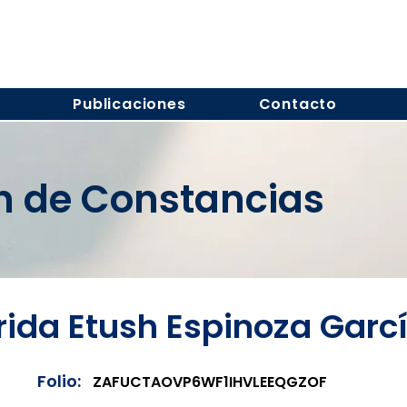
s
Publicaciones
Contacto
ón de Constancias
rida Etush Espinoza Garc
Folio:
ZAFUCTAOVP6WF1IHVLEEQGZOF