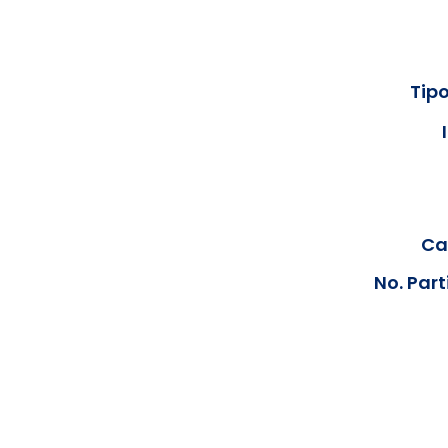
Tipo
Cal
No. Part
Los documentos estarán disp
podrán visualizar las consta
anteriores, le solicit
info@hegacalidad.com
o ing