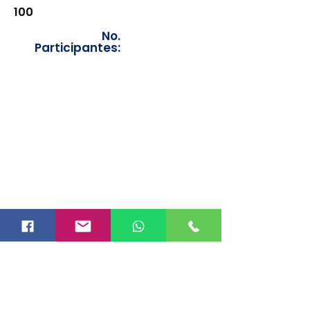
100
No.
Participantes:
Los documentos estarán
disponibles para su consulta a
partir de cinco días después de su
emisión. Únicamente se podrán
visualizar las constancias
correspondientes del año en
curso. Si requiere consultar una
constancia de años anteriores, le
solicitamos amablemente que
realice la solicitud a través de
nuestro correo electrónico
info@hegacalidad.com
o
ingresando su solicitud desde el