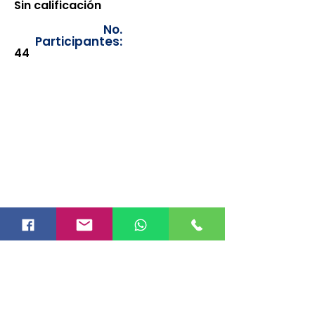
Sin calificación
No.
Participantes:
44
Los documentos estarán
disponibles para su consulta a
partir de cinco días después de su
emisión. Únicamente se podrán
visualizar las constancias
correspondientes del año en
curso. Si requiere consultar una
constancia de años anteriores, le
solicitamos amablemente que
realice la solicitud a través de
nuestro correo electrónico
info@hegacalidad.com
o
ingresando su solicitud desde el
apartado "Contacto >