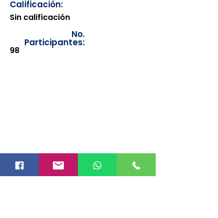
Calificación:
Sin calificación
No.
Participantes:
98
Los documentos estarán
disponibles para su consulta a
partir de cinco días después de su
emisión. Únicamente se podrán
visualizar las constancias
correspondientes del año en
curso. Si requiere consultar una
constancia de años anteriores, le
solicitamos amablemente que
realice la solicitud a través de
nuestro correo electrónico
info@hegacalidad.com
o