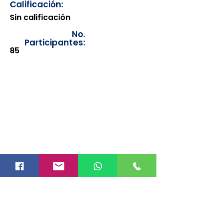
Calificación:
Sin calificación
No.
Participantes:
85
Los documentos estarán
disponibles para su consulta a
partir de cinco días después de su
emisión. Únicamente se podrán
visualizar las constancias
correspondientes del año en
curso. Si requiere consultar una
constancia de años anteriores, le
solicitamos amablemente que
realice la solicitud a través de
nuestro correo electrónico
info@hegacalidad.com
o