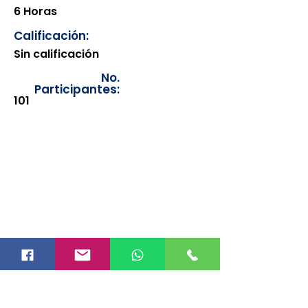
6 Horas
Calificación:
Sin calificación
No.
Participantes:
101
Los documentos estarán
disponibles para su consulta a
partir de cinco días después de su
emisión. Únicamente se podrán
visualizar las constancias
correspondientes del año en
curso. Si requiere consultar una
constancia de años anteriores, le
solicitamos amablemente que
realice la solicitud a través de