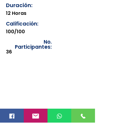
Duración:
12 Horas
Calificación:
100/100
No.
Participantes:
36
Los documentos estarán
disponibles para su consulta a
partir de cinco días después de su
emisión. Únicamente se podrán
visualizar las constancias
correspondientes del año en
curso. Si requiere consultar una
constancia de años anteriores, le
solicitamos amablemente que