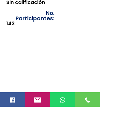
Sin calificación
No.
Participantes:
143
Los documentos estarán
disponibles para su consulta a
partir de cinco días después de su
emisión. Únicamente se podrán
visualizar las constancias
correspondientes del año en
curso. Si requiere consultar una
constancia de años anteriores, le
solicitamos amablemente que
realice la solicitud a través de
nuestro correo electrónico
info@hegacalidad.com
o
ingresando su solicitud desde el
apartado "Contacto >