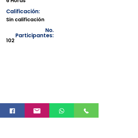
6 Horas
Calificación:
Sin calificación
No.
Participantes:
102
Los documentos estarán
disponibles para su consulta a
partir de cinco días después de su
emisión. Únicamente se podrán
visualizar las constancias
correspondientes del año en
curso. Si requiere consultar una
constancia de años anteriores, le
solicitamos amablemente que
realice la solicitud a través de
nuestro correo electrónico