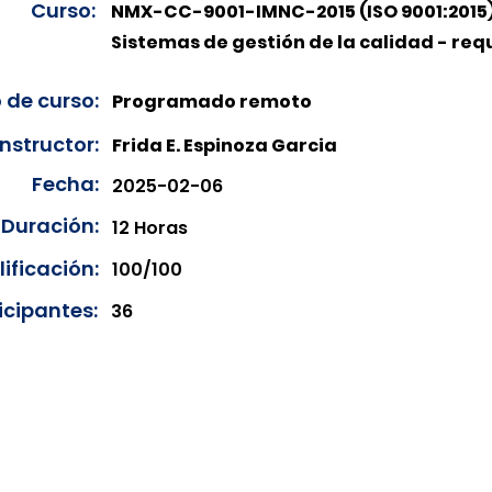
Curso:
NMX-CC-9001-IMNC-2015 (ISO 9001:2015
Sistemas de gestión de la calidad - requ
 de curso:
Programado remoto
Instructor:
Frida E. Espinoza Garcia
Fecha:
2025-02-06
Duración:
12 Horas
ificación:
100/100
icipantes:
36
onibles para su consulta a partir de cinco días después de 
ncias correspondientes del año en curso. Si requiere consul
amos amablemente que realice la solicitud a través de nuestr
resando su solicitud desde el apartado "Contacto > Comuníc