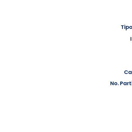
Tipo
Cal
No. Part
Los documentos estarán disp
podrán visualizar las consta
anteriores, le solicit
info@hegacalidad.com
o ing