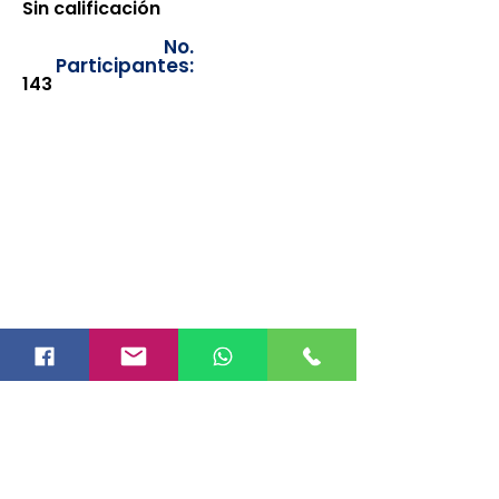
Sin calificación
No.
Participantes:
143
Los documentos estarán
disponibles para su consulta a
partir de cinco días después de su
emisión. Únicamente se podrán
visualizar las constancias
correspondientes del año en
curso. Si requiere consultar una
constancia de años anteriores, le
solicitamos amablemente que
realice la solicitud a través de
nuestro correo electrónico
info@hegacalidad.com
o
ingresando su solicitud desde el
apartado "Contacto >