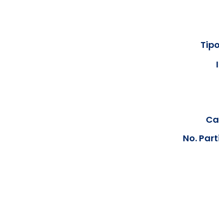
Tipo
Cal
No. Part
Los documentos estarán disp
podrán visualizar las consta
anteriores, le solicit
info@hegacalidad.com
o ing