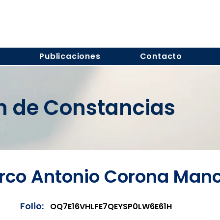
s
Publicaciones
Contacto
ón de Constancias
co Antonio Corona Manci
Folio:
OQ7E16VHLFE7QEYSP0LW6E61H