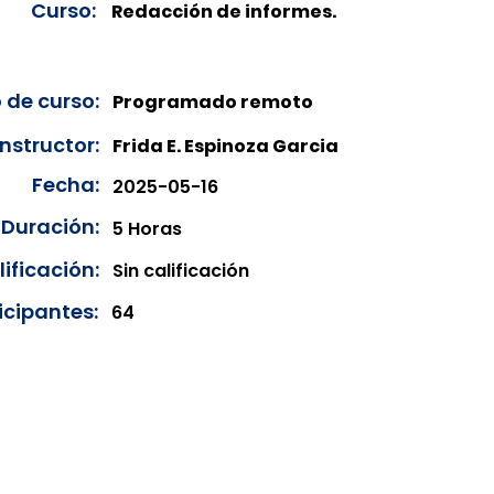
Curso:
Redacción de informes.
 de curso:
Programado remoto
Instructor:
Frida E. Espinoza Garcia
Fecha:
2025-05-16
Duración:
5 Horas
ificación:
Sin calificación
icipantes:
64
onibles para su consulta a partir de cinco días después de 
ncias correspondientes del año en curso. Si requiere consul
amos amablemente que realice la solicitud a través de nuestr
resando su solicitud desde el apartado "Contacto > Comuníc