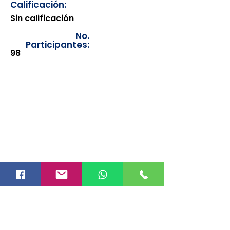
Calificación:
Sin calificación
No.
Participantes:
98
Los documentos estarán
disponibles para su consulta a
partir de cinco días después de su
emisión. Únicamente se podrán
visualizar las constancias
correspondientes del año en
curso. Si requiere consultar una
constancia de años anteriores, le
solicitamos amablemente que
realice la solicitud a través de
nuestro correo electrónico
info@hegacalidad.com
o