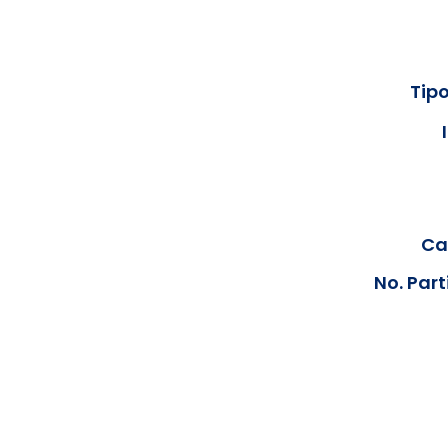
Tipo
Cal
No. Part
Los documentos estarán disp
podrán visualizar las consta
anteriores, le solicit
info@hegacalidad.com
o ing