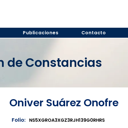
s
Publicaciones
Contacto
ón de Constancias
Oniver Suárez Onofre
Folio:
NS5XGROA3XGZ3RJH139G0RHRS