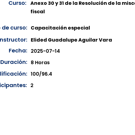
Curso:
Anexo 30 y 31 de la Resolución de la mis
fiscal
 de curso:
Capacitación especial
Instructor:
Elided Guadalupe Aguilar Vara
Fecha:
2025-07-14
Duración:
8 Horas
ificación:
100/96.4
icipantes:
2
onibles para su consulta a partir de cinco días después de 
ncias correspondientes del año en curso. Si requiere consul
amos amablemente que realice la solicitud a través de nuestr
resando su solicitud desde el apartado "Contacto > Comuníc