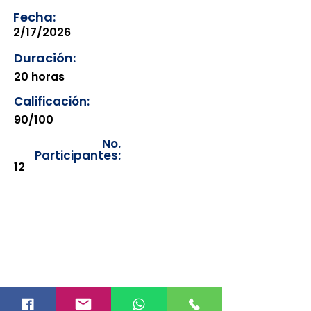
Fecha:
2/17/2026
Duración:
20 horas
Calificación:
90/100
No.
Participantes:
12
Los documentos estarán
disponibles para su consulta a
partir de cinco días después de su
emisión. Únicamente se podrán
visualizar las constancias
correspondientes del año en