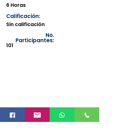
6 Horas
Calificación:
Sin calificación
No.
Participantes:
101
Los documentos estarán
disponibles para su consulta a
partir de cinco días después de su
emisión. Únicamente se podrán
visualizar las constancias
correspondientes del año en
curso. Si requiere consultar una
constancia de años anteriores, le
solicitamos amablemente que
realice la solicitud a través de