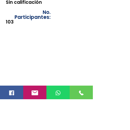
Sin calificación
No.
Participantes:
103
Los documentos estarán
disponibles para su consulta a
partir de cinco días después de su
emisión. Únicamente se podrán
visualizar las constancias
correspondientes del año en
curso. Si requiere consultar una
constancia de años anteriores, le
solicitamos amablemente que
realice la solicitud a través de
nuestro correo electrónico
info@hegacalidad.com
o
ingresando su solicitud desde el
apartado "Contacto >