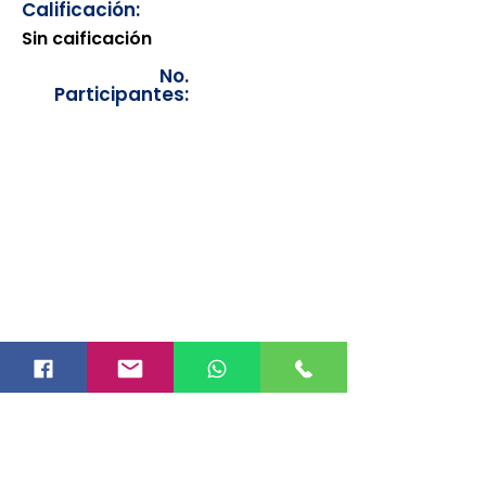
Calificación:
Sin caificación
No.
Participantes:
Los documentos estarán
disponibles para su consulta a
partir de cinco días después de su
emisión. Únicamente se podrán
visualizar las constancias
correspondientes del año en
curso. Si requiere consultar una
constancia de años anteriores, le
solicitamos amablemente que
realice la solicitud a través de
nuestro correo electrónico
info@hegacalidad.com
o