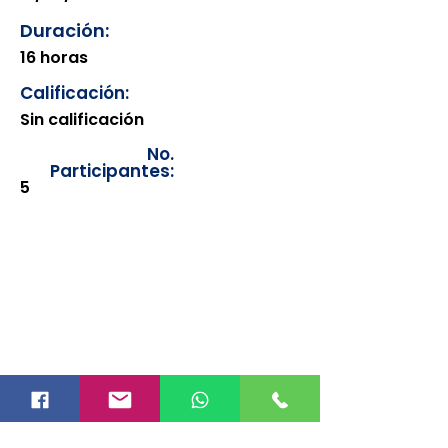
Duración:
16 horas
Calificación:
Sin calificación
No.
Participantes:
5
Los documentos estarán
disponibles para su consulta a
partir de cinco días después de su
emisión. Únicamente se podrán
visualizar las constancias
correspondientes del año en
curso. Si requiere consultar una
constancia de años anteriores, le