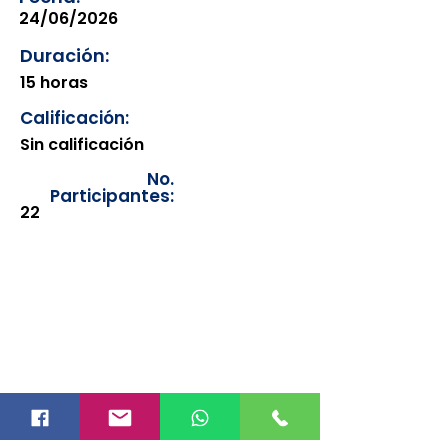
24/06/2026
Duración:
15 horas
Calificación:
Sin calificación
No.
Participantes:
22
Los documentos estarán
disponibles para su consulta a
partir de cinco días después de su
emisión. Únicamente se podrán
visualizar las constancias
correspondientes del año en
curso. Si requiere consultar una