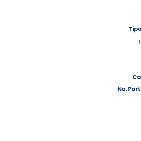
Tipo
Cal
No. Part
Los documentos estarán disp
podrán visualizar las consta
anteriores, le solicit
info@hegacalidad.com
o ing