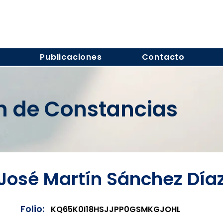
s
Publicaciones
Contacto
ón de Constancias
José Martín Sánchez Día
Folio:
KQ65K0I18HSJJPP0GSMKGJOHL