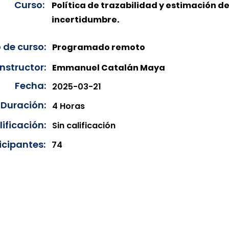
Curso:
Política de trazabilidad y estimación de
incertidumbre.
 de curso:
Programado remoto
Instructor:
Emmanuel Catalán Maya
Fecha:
2025-03-21
Duración:
4 Horas
ificación:
Sin calificación
icipantes:
74
onibles para su consulta a partir de cinco días después de 
ncias correspondientes del año en curso. Si requiere consul
amos amablemente que realice la solicitud a través de nuestr
resando su solicitud desde el apartado "Contacto > Comuníc