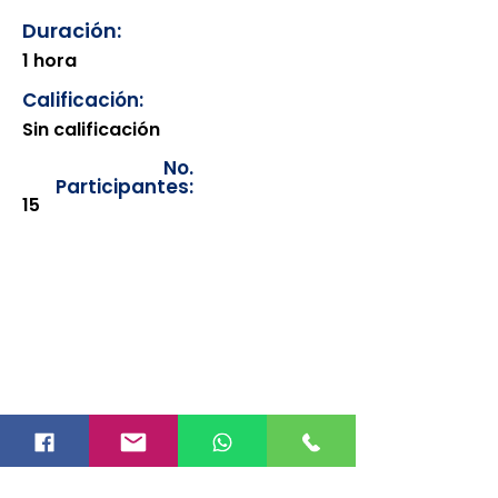
Duración:
1 hora
Calificación:
Sin calificación
No.
Participantes:
15
Los documentos estarán
disponibles para su consulta a
partir de cinco días después de su
emisión. Únicamente se podrán
visualizar las constancias
correspondientes del año en
curso. Si requiere consultar una
constancia de años anteriores, le
solicitamos amablemente que