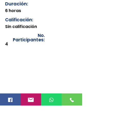
Duración:
6 horas
Calificación:
Sin calificación
No.
Participantes:
4
Los documentos estarán
disponibles para su consulta a
partir de cinco días después de su
emisión. Únicamente se podrán
visualizar las constancias
correspondientes del año en
curso. Si requiere consultar una
constancia de años anteriores, le
solicitamos amablemente que