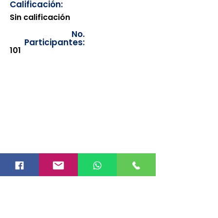
Calificación:
Sin calificación
No.
Participantes:
101
Los documentos estarán
disponibles para su consulta a
partir de cinco días después de su
emisión. Únicamente se podrán
visualizar las constancias
correspondientes del año en
curso. Si requiere consultar una
constancia de años anteriores, le
solicitamos amablemente que
realice la solicitud a través de
nuestro correo electrónico
info@hegacalidad.com
o