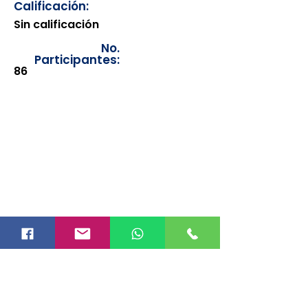
Calificación:
Sin calificación
No.
Participantes:
86
Los documentos estarán
disponibles para su consulta a
partir de cinco días después de su
emisión. Únicamente se podrán
visualizar las constancias
correspondientes del año en
curso. Si requiere consultar una
constancia de años anteriores, le
solicitamos amablemente que
realice la solicitud a través de
nuestro correo electrónico
info@hegacalidad.com
o