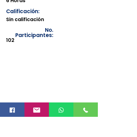
6 Horas
Calificación:
Sin calificación
No.
Participantes:
102
Los documentos estarán
disponibles para su consulta a
partir de cinco días después de su
emisión. Únicamente se podrán
visualizar las constancias
correspondientes del año en
curso. Si requiere consultar una
constancia de años anteriores, le
solicitamos amablemente que
realice la solicitud a través de
nuestro correo electrónico