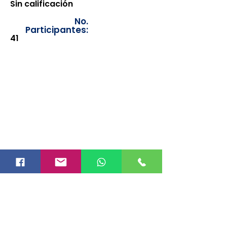
Sin calificación
No.
Participantes:
41
Los documentos estarán
disponibles para su consulta a
partir de cinco días después de su
emisión. Únicamente se podrán
visualizar las constancias
correspondientes del año en
curso. Si requiere consultar una
constancia de años anteriores, le
solicitamos amablemente que
realice la solicitud a través de
nuestro correo electrónico
info@hegacalidad.com
o
ingresando su solicitud desde el
apartado "Contacto >