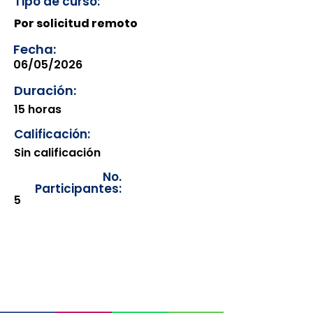
Tipo de curso:
Por solicitud remoto
Fecha:
06/05/2026
Duración:
15 horas
Calificación:
Sin calificación
No.
Participantes:
5
Los documentos estarán
disponibles para su consulta a
partir de cinco días después de su
emisión. Únicamente se podrán