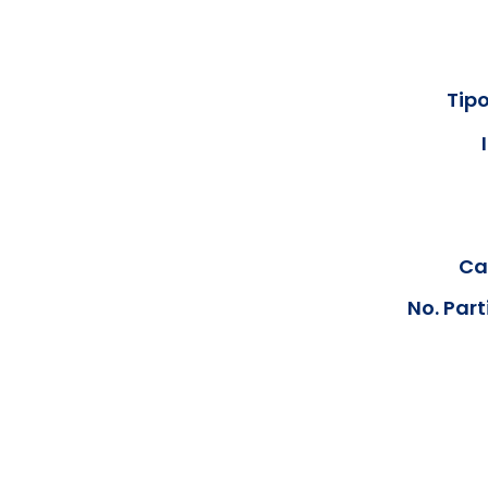
Tipo
Cal
No. Part
Los documentos estarán disp
podrán visualizar las consta
anteriores, le solicit
info@hegacalidad.com
o ing