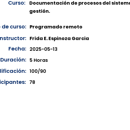
Curso:
Documentación de procesos del sistem
gestión.
 de curso:
Programado remoto
Instructor:
Frida E. Espinoza Garcia
Fecha:
2025-05-13
Duración:
5 Horas
ificación:
100/90
icipantes:
78
onibles para su consulta a partir de cinco días después de 
ncias correspondientes del año en curso. Si requiere consul
amos amablemente que realice la solicitud a través de nuestr
resando su solicitud desde el apartado "Contacto > Comuníc