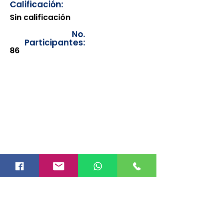
Calificación:
Sin calificación
No.
Participantes:
86
Los documentos estarán
disponibles para su consulta a
partir de cinco días después de su
emisión. Únicamente se podrán
visualizar las constancias
correspondientes del año en
curso. Si requiere consultar una
constancia de años anteriores, le
solicitamos amablemente que
realice la solicitud a través de
nuestro correo electrónico
info@hegacalidad.com
o