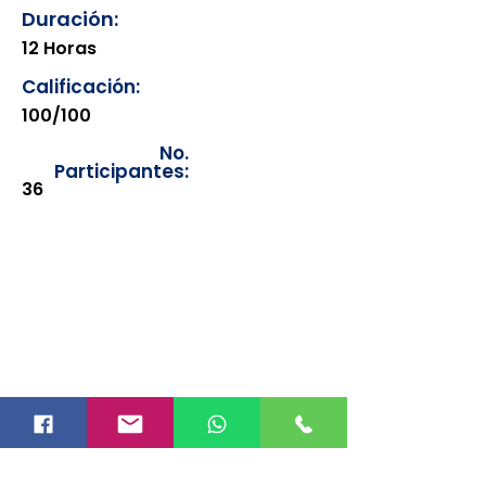
Duración:
12 Horas
Calificación:
100/100
No.
Participantes:
36
Los documentos estarán
disponibles para su consulta a
partir de cinco días después de su
emisión. Únicamente se podrán
visualizar las constancias
correspondientes del año en
curso. Si requiere consultar una
constancia de años anteriores, le
solicitamos amablemente que