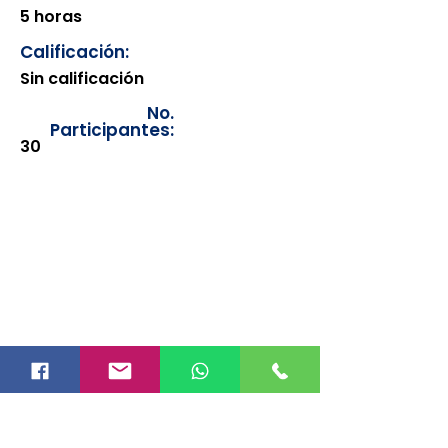
5 horas
Calificación:
Sin calificación
No.
Participantes:
30
Los documentos estarán
disponibles para su consulta a
partir de cinco días después de su
emisión. Únicamente se podrán
visualizar las constancias
correspondientes del año en
curso. Si requiere consultar una
constancia de años anteriores, le
solicitamos amablemente que
realice la solicitud a través de