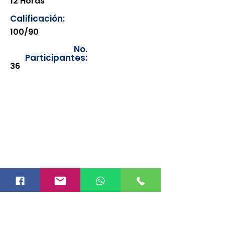
12 Horas
Calificación:
100/90
No.
Participantes:
36
Los documentos estarán
disponibles para su consulta a
partir de cinco días después de su
emisión. Únicamente se podrán
visualizar las constancias
correspondientes del año en
curso. Si requiere consultar una
constancia de años anteriores, le
solicitamos amablemente que
realice la solicitud a través de
nuestro correo electrónico