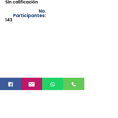
Sin calificación
No.
Participantes:
143
Los documentos estarán
disponibles para su consulta a
partir de cinco días después de su
emisión. Únicamente se podrán
visualizar las constancias
correspondientes del año en
curso. Si requiere consultar una
constancia de años anteriores, le
solicitamos amablemente que
realice la solicitud a través de
nuestro correo electrónico
info@hegacalidad.com
o
ingresando su solicitud desde el
apartado "Contacto >