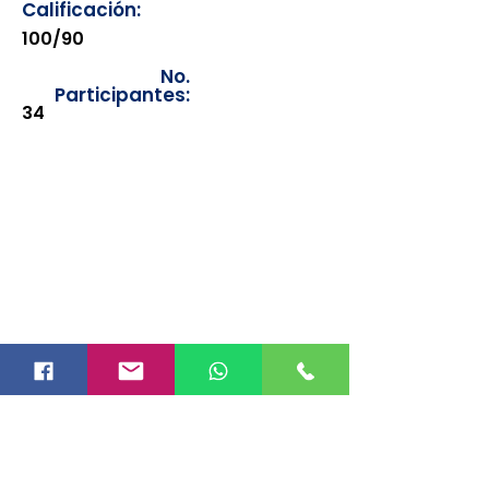
Calificación:
100/90
No.
Participantes:
34
Los documentos estarán
disponibles para su consulta a
partir de cinco días después de su
emisión. Únicamente se podrán
visualizar las constancias
correspondientes del año en
curso. Si requiere consultar una
constancia de años anteriores, le
solicitamos amablemente que
realice la solicitud a través de
nuestro correo electrónico
info@hegacalidad.com
o