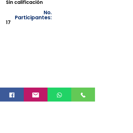
Sin calificación
No.
Participantes:
17
Los documentos estarán
disponibles para su consulta a
partir de cinco días después de su
emisión. Únicamente se podrán
visualizar las constancias
correspondientes del año en
curso. Si requiere consultar una
constancia de años anteriores, le
solicitamos amablemente que
realice la solicitud a través de
nuestro correo electrónico
info@hegacalidad.com
o
ingresando su solicitud desde el
apartado "Contacto >