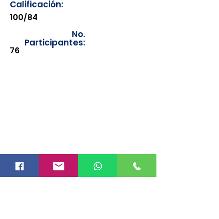
Calificación:
100/84
No.
Participantes:
76
Los documentos estarán
disponibles para su consulta a
partir de cinco días después de su
emisión. Únicamente se podrán
visualizar las constancias
correspondientes del año en
curso. Si requiere consultar una
constancia de años anteriores, le
solicitamos amablemente que
realice la solicitud a través de
nuestro correo electrónico
info@hegacalidad.com
o