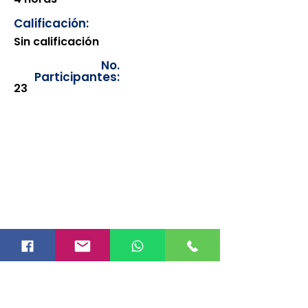
Calificación:
Sin calificación
No.
Participantes:
23
Los documentos estarán
disponibles para su consulta a
partir de cinco días después de su
emisión. Únicamente se podrán
visualizar las constancias
correspondientes del año en
curso. Si requiere consultar una
constancia de años anteriores, le
solicitamos amablemente que
realice la solicitud a través de
nuestro correo electrónico