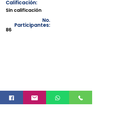
Calificación:
Sin calificación
No.
Participantes:
86
Los documentos estarán
disponibles para su consulta a
partir de cinco días después de su
emisión. Únicamente se podrán
visualizar las constancias
correspondientes del año en
curso. Si requiere consultar una
constancia de años anteriores, le
solicitamos amablemente que
realice la solicitud a través de
nuestro correo electrónico
info@hegacalidad.com
o