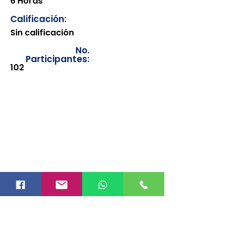
6 Horas
Calificación:
Sin calificación
No.
Participantes:
102
Los documentos estarán
disponibles para su consulta a
partir de cinco días después de su
emisión. Únicamente se podrán
visualizar las constancias
correspondientes del año en
curso. Si requiere consultar una
constancia de años anteriores, le
solicitamos amablemente que
realice la solicitud a través de
nuestro correo electrónico