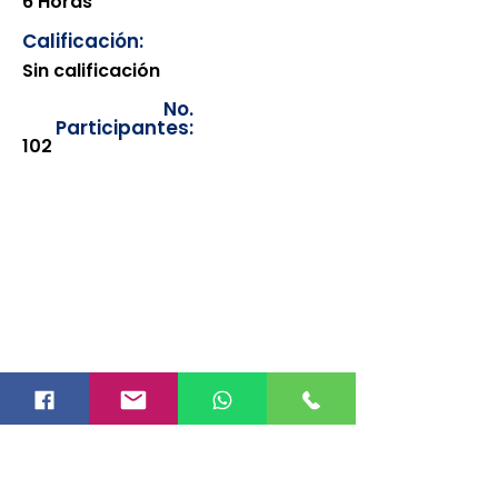
6 Horas
Calificación:
Sin calificación
No.
Participantes:
102
Los documentos estarán
disponibles para su consulta a
partir de cinco días después de su
emisión. Únicamente se podrán
visualizar las constancias
correspondientes del año en
curso. Si requiere consultar una
constancia de años anteriores, le
solicitamos amablemente que
realice la solicitud a través de
nuestro correo electrónico